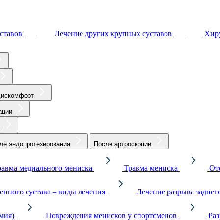
ставов
Лечение других крупных суставов
Хиру
дискомфорт
ации
я
ле эндопротезирования
После артроскопии
равма медиального мениска
Травма мениска
От
енного сустава – виды лечения
Лечение разрыва заднег
мия)
Повреждения менисков у спортсменов
Раз