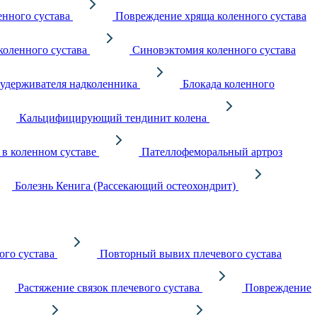
енного сустава
Повреждение хряща коленного сустава
коленного сустава
Синовэктомия коленного сустава
 удерживателя надколенника
Блокада коленного
Кальцифицирующий тендинит колена
в коленном суставе
Пателлофеморальный артроз
Болезнь Кенига (Рассекающий остеохондрит)
ого сустава
Повторный вывих плечевого сустава
Растяжение связок плечевого сустава
Повреждение