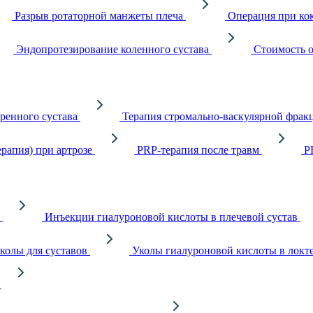
Разрыв ротаторной манжеты плеча
Операция при кок
Эндопротезирование коленного сустава
Стоимость о
ренного сустава
Терапия стромально-васкулярной фрак
рапия) при артрозе
PRP-терапия после травм
P
Инъекции гиалуроновой кислоты в плечевой сустав
колы для суставов
Уколы гиалуроновой кислоты в локте