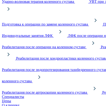
Ударно-волновая терапия коленного сустава
УВТ при э
Подготовка к операции по замене коленного сустава
П
Индивидуальные занятия ЛФК
ЛФК после операции на
Реабилитация после операции на коленном суставе
Ре
Реабилитация после хондропластики коленного сустав
Реабилитация после эндопротезирования тазобедренного суста
коленного сустава
Реабилитация после артроскопии коленного сустава
Ре
Специалисты
Цены
О клинике