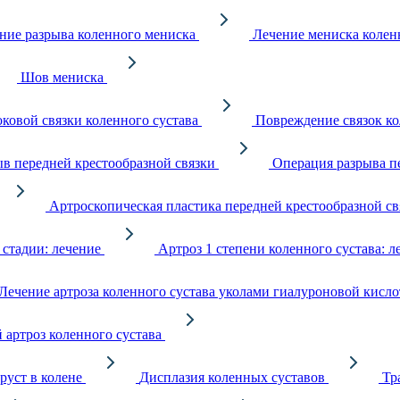
ние разрыва коленного мениска
Лечение мениска колен
Шов мениска
оковой связки коленного сустава
Повреждение связок ко
в передней крестообразной связки
Операция разрыва п
Артроскопическая пластика передней крестообразной с
 стадии: лечение
Артроз 1 степени коленного сустава: л
Лечение артроза коленного сустава уколами гиалуроновой кисл
 артроз коленного сустава
руст в колене
Дисплазия коленных суставов
Тр