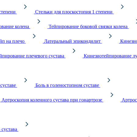
степени
Стельки для плоскостопия 1 степени
ование колена
Тейпирование боковой связки колена
йп на плечо
Латеральный эпикондилит
Кинезио
йпирование плечевого сустава
Кинезиотейпирование лу
 суставе
Боль в голеностопном суставе
Артроскопия коленного сустава при гонартрозе
Артрос
 сустава