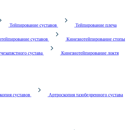
Тейпирование суставов
Тейпирование плеча
тейпирование суставов
Кинезиотейпирование стопы
чезапястного сустава
Кинезиотейпирование локтя
копия суставов
Артроскопия тазобедренного сустава