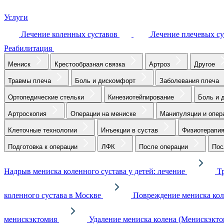
Услуги
Лечение коленных суставов
Лечение плечевых су
Реабилитация
Мениск
Крестообразная связка
Артроз
Другое
Травмы плеча
Боль и дискомфорт
Заболевания плеча
Ортопедические стельки
Кинезиотейпирование
Боль и 
Артроскопия
Операции на мениске
Манипуляции и опер
Клеточные технологии
Инъекции в сустав
Физиотерапи
Подготовка к операции
ЛФК
После операции
Пос
Надрыв мениска коленного сустава у детей: лечение
Т
коленного сустава в Москве
Повреждение мениска кол
менискэктомия
Удаление мениска колена (Менискэкто