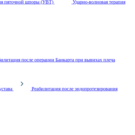
ия пяточной шпоры (УВТ)
Ударно-волновая терапия
билитация после операции Банкарта при вывихах плеча
устава
Реабилитация после эндопротезирования