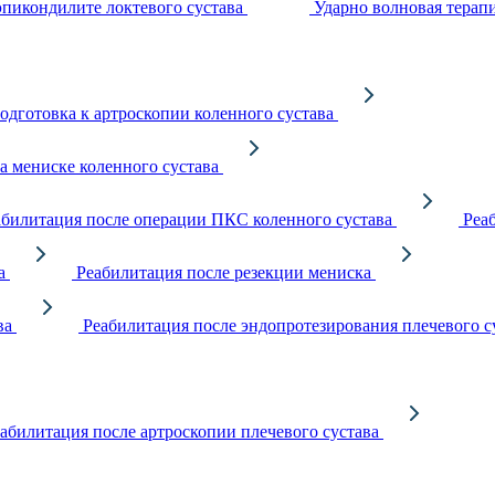
пикондилите локтевого сустава
Ударно волновая терап
одготовка к артроскопии коленного сустава
 мениске коленного сустава
абилитация после операции ПКС коленного сустава
Реа
а
Реабилитация после резекции мениска
ва
Реабилитация после эндопротезирования плечевого с
абилитация после артроскопии плечевого сустава