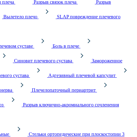
 плеча
Разрыв связок плеча
Разрыв
Вылетело плечо
SLAP повреждение плечевого
ечевом суставе
Боль в плече
Синовит плечевого сустава
Замороженное
евого сустава
Адгезивный плечевой капсулит
 нерва
Плечелопаточный периартрит
оз
Разрыв ключично-акромиального сочленения
ьные
Стельки ортопедические при плоскостопии 3