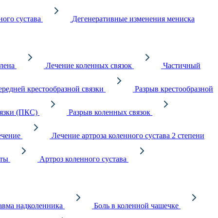
ного сустава
Дегенеративные изменения мениска
лена
Лечение коленных связок
Частичный
ередней крестообразной связки
Разрыв крестообразной
вязки (ПКС)
Разрыв коленных связок
ечение
Лечение артроза коленного сустава 2 степени
оты
Артроз коленного сустава
авма надколенника
Боль в коленной чашечке