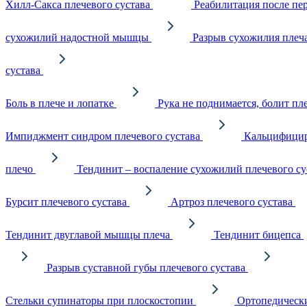
Хилл-Сакса плечевого сустава
Реабилитация после пе
сухожилий надостной мышцы
Разрыв сухожилия плеч
сустава
Боль в плече и лопатке
Рука не поднимается, болит пл
Импиджмент синдром плечевого сустава
Кальцифицир
плечо
Тендинит – воспаление сухожилий плечевого су
Бурсит плечевого сустава
Артроз плечевого сустава
Тендинит двуглавой мышцы плеча
Тендинит бицепса
Разрыв суставной губы плечевого сустава
Стельки супинаторы при плоскостопии
Ортопедически