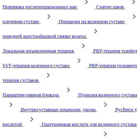
Перевязка послеоперационных ран
Снятие швов
плечевом суставе
Операции на коленном суставе
передней крестообразной связке колена
Локальная инъекционная терапия
PRP-терапия тазобед
SVF-терапия коленного сустава
PRP-терапия (плазмоте
терапия суставов
Параартикулярная блокада
Пункция коленного сустава
Внутрисуставные инъекции, уколы
РусВиск у
кислотой
Гиалуроновая кислота для коленного сустава