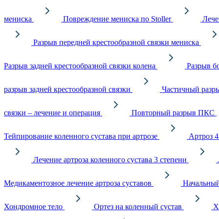
мениска
Повреждение мениска по Stoller
Лече
Разрыв передней крестообразной связки мениска
Разрыв задней крестообразной связки колена
Разрыв б
разрыв задней крестообразной связки
Частичный разры
связки – лечение и операция
Повторный разрыв ПКС
Тейпирование коленного сустава при артрозе
Артроз 4
Лечение артроза коленного сустава 3 степени
Медикаментозное лечение артроза суставов
Начальный
Хондромное тело
Ортез на коленный сустав
Х