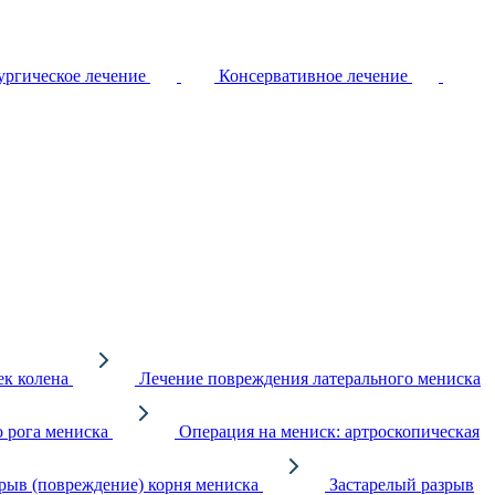
ргическое лечение
Консервативное лечение
ек колена
Лечение повреждения латерального мениска
о рога мениска
Операция на мениск: артроскопическая
рыв (повреждение) корня мениска
Застарелый разрыв