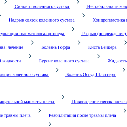
Синовит коленного сустава
Нестабильность кол
Надрыв связок коленного сустава
Хондропластика 
ультация травматолога-ортопеда
Разрыв (повреждение)
ава: лечение
Болезнь Гоффа
Киста Бейкера
й жидкости
Бурсит коленного сустава
Жидкость 
ляция коленного сустава
Болезнь Осгуд-Шляттера
ащательной манжеты плеча
Повреждение связок плечев
е травмы плеча
Реабилитация после травмы плеча