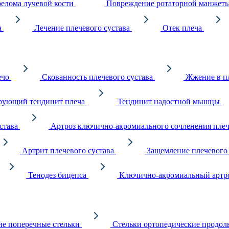
релома лучевой кости
Повреждение ротаторной манжеты
а
Лечение плечевого сустава
Отек плеча
ечо
Скованность плечевого сустава
Жжение в пл
ующий тендинит плеча
Тендинит надостной мышцы
става
Артроз ключично-акромиального сочленения плеч
Артрит плечевого сустава
Защемление плечевого
Тенодез бицепса
Ключично-акромиальный артр
е поперечные стельки
Стельки ортопедические продол