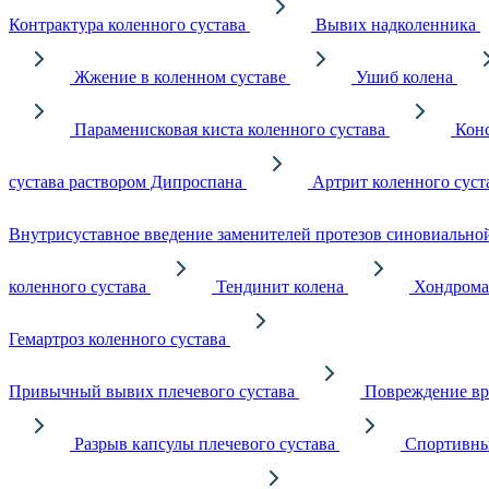
Контрактура коленного сустава
Вывих надколенника
Жжение в коленном суставе
Ушиб колена
Параменисковая киста коленного сустава
Конс
сустава раствором Дипроспана
Артрит коленного суст
Внутрисуставное введение заменителей протезов синовиально
коленного сустава
Тендинит колена
Хондрома
Гемартроз коленного сустава
Привычный вывих плечевого сустава
Повреждение вр
Разрыв капсулы плечевого сустава
Спортивны