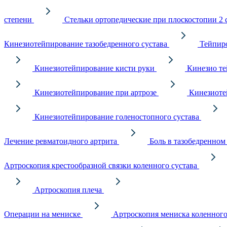
степени
Стельки ортопедические при плоскостопии 2 
Кинезиотейпирование тазобедренного сустава
Тейпир
Кинезиотейпирование кисти руки
Кинезио те
Кинезиотейпирование при артрозе
Кинезиоте
Кинезиотейпирование голеностопного сустава
Лечение ревматоидного артрита
Боль в тазобедренном
Артроскопия крестообразной связки коленного сустава
Артроскопия плеча
Операции на мениске
Артроскопия мениска коленного