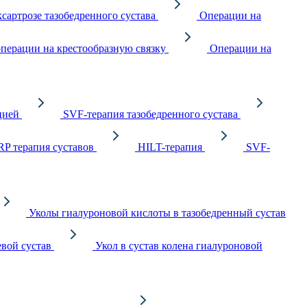
сартрозе тазобедренного сустава
Операции на
перации на крестообразную связку
Операции на
цией
SVF-терапия тазобедренного сустава
RP терапия суставов
HILT-терапия
SVF-
Уколы гиалуроновой кислоты в тазобедренный сустав
вой сустав
Укол в сустав колена гиалуроновой